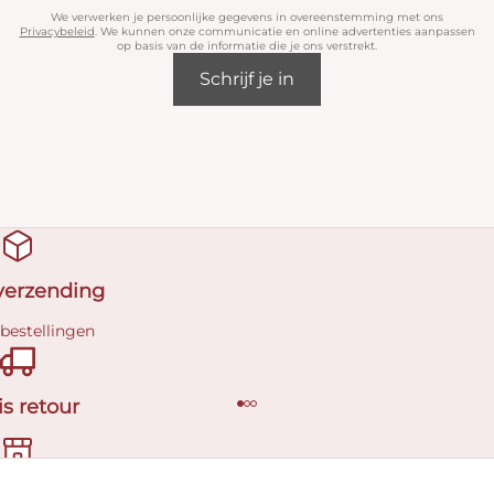
We verwerken je persoonlijke gegevens in overeenstemming met ons
Privacybeleid
. We kunnen onze communicatie en online advertenties aanpassen
op basis van de informatie die je ons verstrekt.
Schrijf je in
 verzending
 bestellingen
is retour