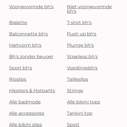
Voorgevormde bh's
Niet-voorgevormde
bh's
Bralette
T-shirt bh's
Balconnette bh's
Push up bh's
Hartvorm bh's
Plunge bh's
Bh's zonder beugel
Strapless bh's
Sport bh's
Voedingsbh's
Rioslips
Tailleslips
Hipsters & Hotpants
Strings
Alle badmode
Alle bikini tops
Alle accessoires
Tankini top
Alle bikini slips
Sport