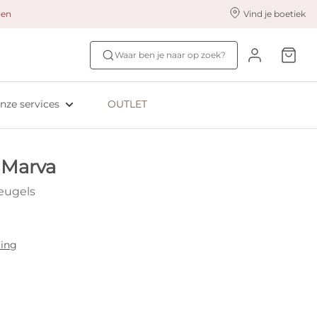
alen
Vind je boetiek
nze styling services
Ontdek jouw maat
Waar ben je naar op zoek?
ingerie styling
Bh-maat test
eserveer & Pas
NIEUW: Bra Size Scan
nze services
OUTLET
oyaliteitsprogramma​
ive: Aubade
 Marva
ive: Empreinte
eugels
ling