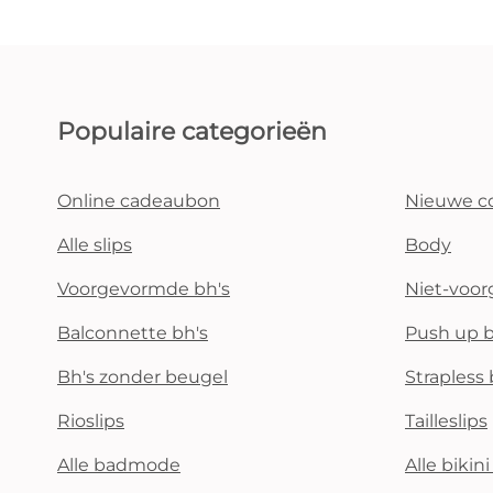
Populaire categorieën
Online cadeaubon
Nieuwe co
Alle slips
Body
Voorgevormde bh's
Niet-voo
Balconnette bh's
Push up b
Bh's zonder beugel
Strapless 
Rioslips
Tailleslips
Alle badmode
Alle bikin