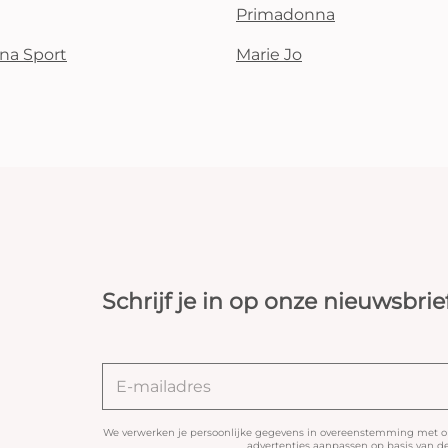
Primadonna
na Sport
Marie Jo
Schrijf je in op onze nieuwsbrie
We verwerken je persoonlijke gegevens in overeenstemming met 
advertenties aanpassen op basis van de 