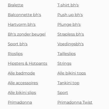
Bralette
T-shirt bh's
Balconnette bh's
Push up bh's
Hartvorm bh's
Plunge bh's
Bh's zonder beugel
Strapless bh's
Sport bh's
Voedingsbh's
Rioslips
Tailleslips
Hipsters & Hotpants
Strings
Alle badmode
Alle bikini tops
Alle accessoires
Tankini top
Alle bikini slips
Sport
Primadonna
Primadonna Twist