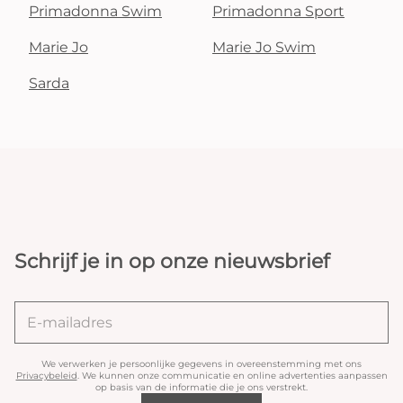
Primadonna Swim
Primadonna Sport
Marie Jo
Marie Jo Swim
Sarda
Schrijf je in op onze nieuwsbrief
We verwerken je persoonlijke gegevens in overeenstemming met ons
Privacybeleid
. We kunnen onze communicatie en online advertenties aanpassen
op basis van de informatie die je ons verstrekt.