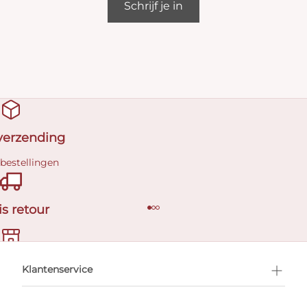
Schrijf je in
 verzending
 bestellingen
is retour
en afspraak
Klantenservice