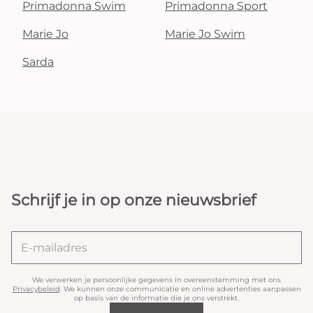
Primadonna Swim
Primadonna Sport
Marie Jo
Marie Jo Swim
Sarda
Schrijf je in op onze nieuwsbrief
We verwerken je persoonlijke gegevens in overeenstemming met ons
Privacybeleid
. We kunnen onze communicatie en online advertenties aanpassen
op basis van de informatie die je ons verstrekt.