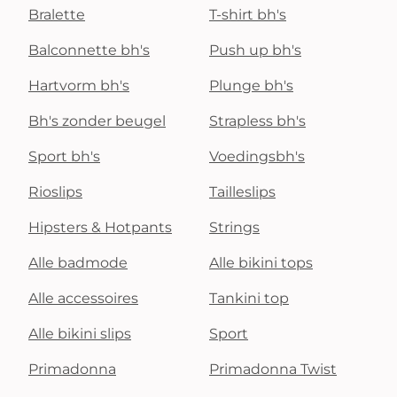
Bralette
T-shirt bh's
Balconnette bh's
Push up bh's
Hartvorm bh's
Plunge bh's
Bh's zonder beugel
Strapless bh's
Sport bh's
Voedingsbh's
Rioslips
Tailleslips
Hipsters & Hotpants
Strings
Alle badmode
Alle bikini tops
Alle accessoires
Tankini top
Alle bikini slips
Sport
Primadonna
Primadonna Twist