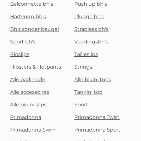
Balconnette bh's
Push up bh's
Hartvorm bh's
Plunge bh's
Bh's zonder beugel
Strapless bh's
Sport bh's
Voedingsbh's
Rioslips
Tailleslips
Hipsters & Hotpants
Strings
Alle badmode
Alle bikini tops
Alle accessoires
Tankini top
Alle bikini slips
Sport
Primadonna
Primadonna Twist
Primadonna Swim
Primadonna Sport