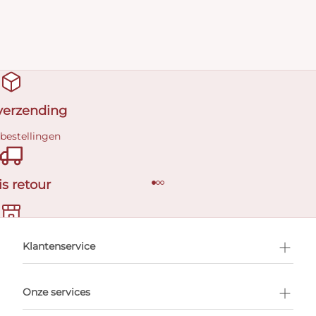
 verzending
 bestellingen
is retour
en afspraak
Klantenservice
Onze services