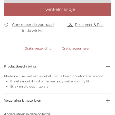
In winkelmandje
Controleer de voorraad
Reserveer & Pas
in de winkel
Gratis verzending
Gratis retourneren
Productbeschrijving
Moderne luxe met een sportief chique twist. Comfortabel en cool.
Braziliaanse bikinislip met een sexy snit en comfy fit.
Strak en tijdloos in zwart
Verzorging & materialen
90% Gerecycleerde garen
Andere stijlen in deze collectie