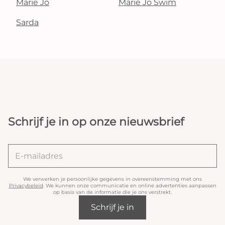
Marie Jo
Marie Jo Swim
Sarda
Schrijf je in op onze nieuwsbrief
We verwerken je persoonlijke gegevens in overeenstemming met ons
Privacybeleid
. We kunnen onze communicatie en online advertenties aanpassen
op basis van de informatie die je ons verstrekt.
Schrijf je in