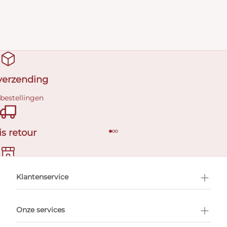
 verzending
 bestellingen
is retour
en afspraak
Klantenservice
Onze services