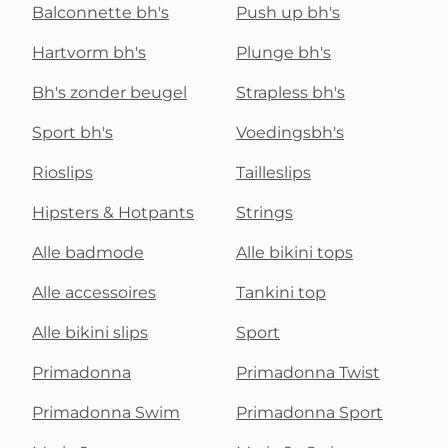
Balconnette bh's
Push up bh's
Hartvorm bh's
Plunge bh's
Bh's zonder beugel
Strapless bh's
Sport bh's
Voedingsbh's
Rioslips
Tailleslips
Hipsters & Hotpants
Strings
Alle badmode
Alle bikini tops
Alle accessoires
Tankini top
Alle bikini slips
Sport
Primadonna
Primadonna Twist
Primadonna Swim
Primadonna Sport