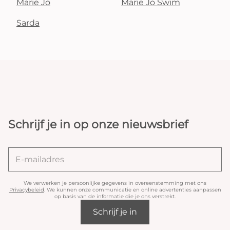
Marie Jo
Marie Jo Swim
Sarda
Schrijf je in op onze nieuwsbrief
We verwerken je persoonlijke gegevens in overeenstemming met ons
Privacybeleid
. We kunnen onze communicatie en online advertenties aanpassen
op basis van de informatie die je ons verstrekt.
Schrijf je in