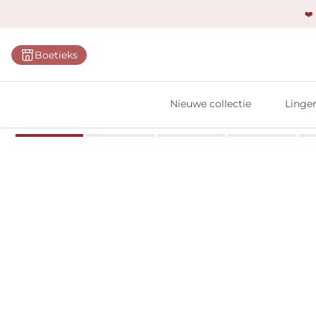
❤️
Categ
Boetieks
Bh's
Slips
Nieuwe collectie
Linger
Body'
Shap
Prim
Naadl
Bests
Alle l
Vi