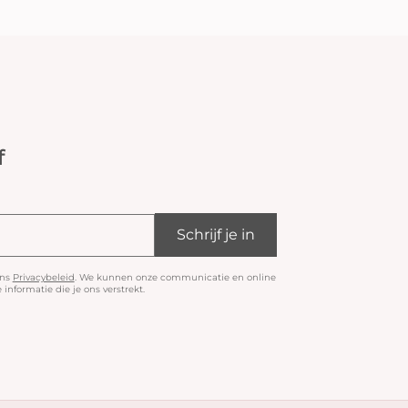
f
Schrijf je in
ons
Privacybeleid
. We kunnen onze communicatie en online
informatie die je ons verstrekt.