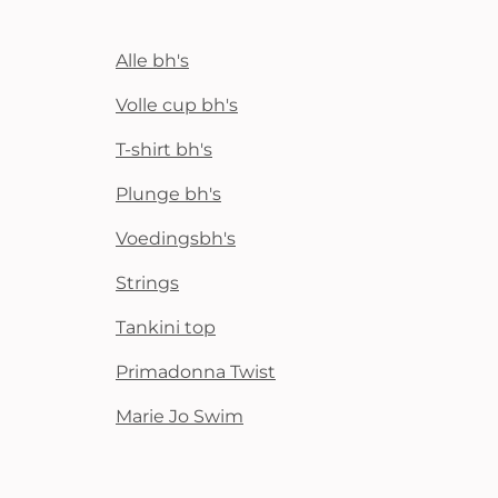
Alle bh's
Volle cup bh's
T-shirt bh's
Plunge bh's
Voedingsbh's
Strings
Tankini top
Primadonna Twist
Marie Jo Swim