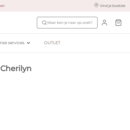
alen
Vind je boetiek
nze styling services
Ontdek jouw maat
Waar ben je naar op zoek?
ingerie styling
Bh-maat test
eserveer & Pas
NIEUW: Bra Size Scan
nze services
OUTLET
oyaliteitsprogramma​
ive: Aubade
Cherilyn
ive: Empreinte