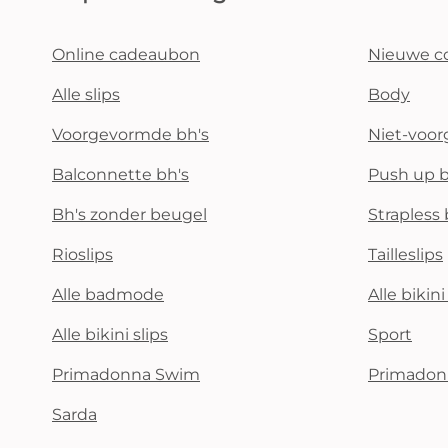
Online cadeaubon
Nieuwe co
Alle slips
Body
Voorgevormde bh's
Niet-voo
Balconnette bh's
Push up b
Bh's zonder beugel
Strapless 
Rioslips
Tailleslips
Alle badmode
Alle bikin
Alle bikini slips
Sport
Primadonna Swim
Primadon
Sarda