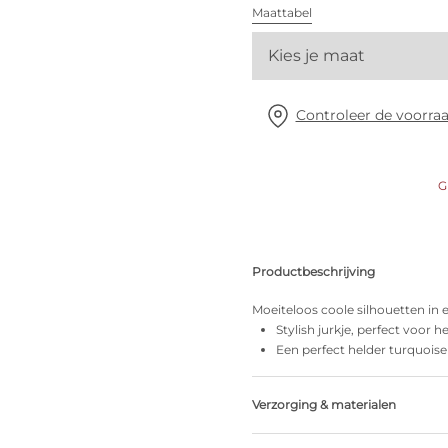
Alle bh's
Maattabel
Kies je maat
Vind mijn maat
Controleer de voorraa
G
Productbeschrijving
Moeiteloos coole silhouetten in 
Stylish jurkje, perfect voor h
Een perfect helder turquoise
Verzorging & materialen
Niet bleken