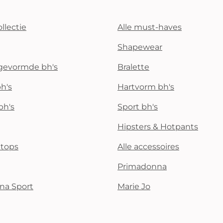
llectie
Alle must-haves
Shapewear
rgevormde bh's
Bralette
h's
Hartvorm bh's
bh's
Sport bh's
Hipsters & Hotpants
i tops
Alle accessoires
Primadonna
na Sport
Marie Jo