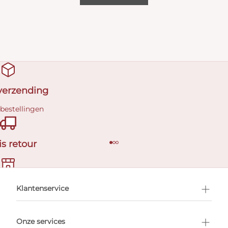
 verzending
 bestellingen
is retour
en afspraak
Klantenservice
Onze services