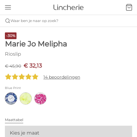
Waar ben je naar op zoek?
-30%
Marie Jo Melipha
Rioslip
€ 32,13
€ 45,90
14 beoordelingen
Blue Print
Maattabel
Kies je maat