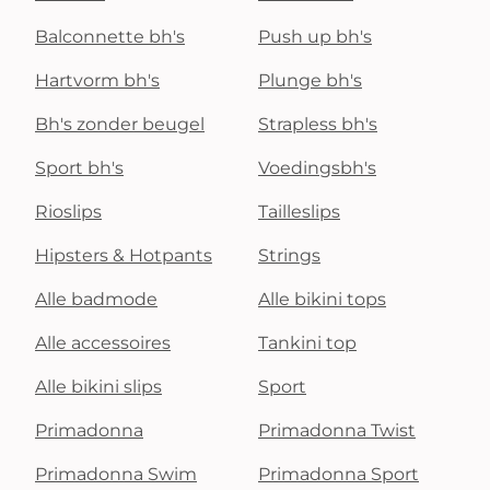
Balconnette bh's
Push up bh's
Hartvorm bh's
Plunge bh's
Bh's zonder beugel
Strapless bh's
Sport bh's
Voedingsbh's
Rioslips
Tailleslips
Hipsters & Hotpants
Strings
Alle badmode
Alle bikini tops
Alle accessoires
Tankini top
Alle bikini slips
Sport
Primadonna
Primadonna Twist
Primadonna Swim
Primadonna Sport