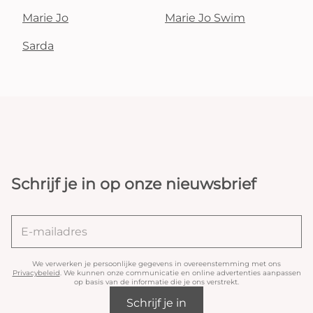
Marie Jo
Marie Jo Swim
Sarda
Schrijf je in op onze nieuwsbrief
We verwerken je persoonlijke gegevens in overeenstemming met ons
Privacybeleid
. We kunnen onze communicatie en online advertenties aanpassen
op basis van de informatie die je ons verstrekt.
Schrijf je in