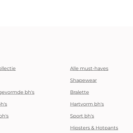
llectie
Alle must-haves
Shapewear
rgevormde bh's
Bralette
h's
Hartvorm bh's
bh's
Sport bh's
Hipsters & Hotpants