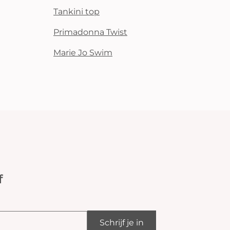
Tankini top
Primadonna Twist
Marie Jo Swim
f
Schrijf je in