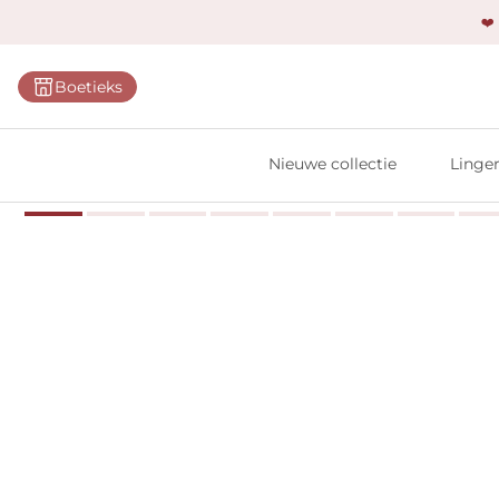
❤️
Categ
Boetieks
Bh's
Slips
Nieuwe collectie
Linger
Body'
Shap
Prim
Naadl
Bests
Alle l
Vi