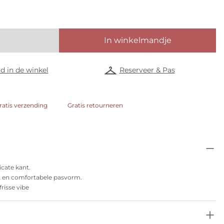
In winkelmandje
d in de winkel
Reserveer & Pas
ratis verzending
Gratis retourneren
cate kant.
it en comfortabele pasvorm.
risse vibe