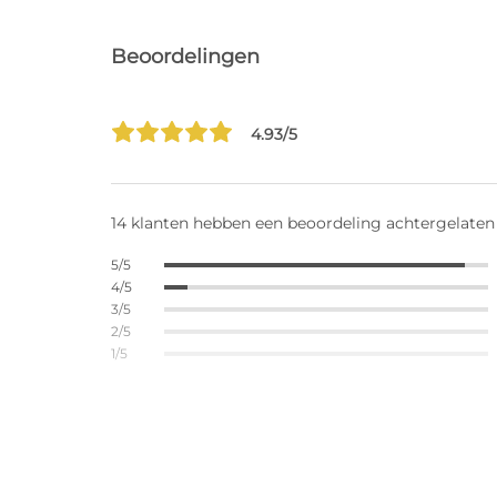
Beoordelingen
4.93/5
14 klanten hebben een beoordeling achtergelaten
5/5
4/5
3/5
2/5
1/5