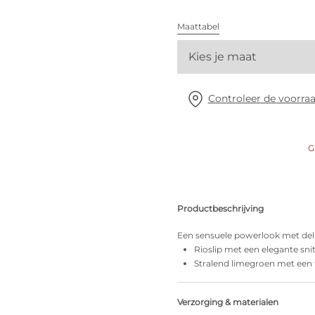
Alle bh's
Maattabel
Vind mijn maat
Kies je maat
Controleer de voorraa
G
Productbeschrijving
Een sensuele powerlook met deli
Rioslip met een elegante sn
Stralend limegroen met een f
Verzorging & materialen