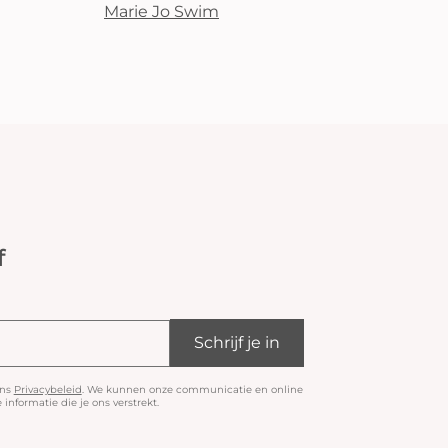
Marie Jo Swim
f
Schrijf je in
ons
Privacybeleid
. We kunnen onze communicatie en online
informatie die je ons verstrekt.