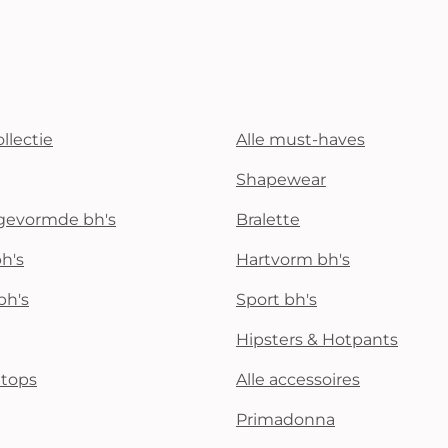
llectie
Alle must-haves
Shapewear
rgevormde bh's
Bralette
h's
Hartvorm bh's
bh's
Sport bh's
Hipsters & Hotpants
i tops
Alle accessoires
Primadonna