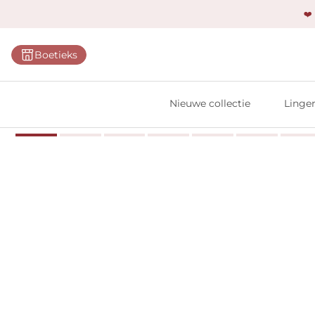
❤️
Categ
Boetieks
Bh's
Slips
Nieuwe collectie
Linger
Body'
Shap
Prim
Naadl
Bests
Alle l
Vi