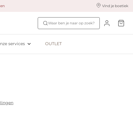
alen
Vind je boetiek
nze styling services
Ontdek jouw maat
Waar ben je naar op zoek?
ingerie styling
Bh-maat test
eserveer & Pas
NIEUW: Bra Size Scan
nze services
OUTLET
oyaliteitsprogramma​
ive: Aubade
ive: Empreinte
lingen