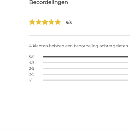
Beoordelingen
5/5
4 klanten hebben een beoordeling achtergelaten
5/5
4/5
3/5
2/5
1/5