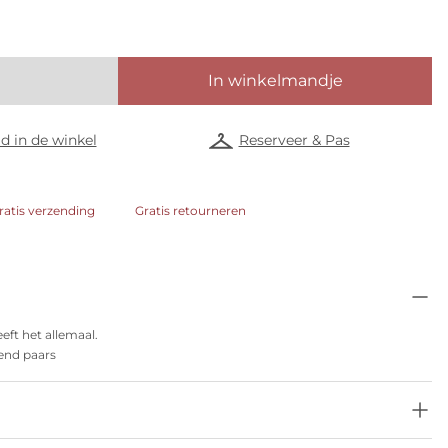
In winkelmandje
d in de winkel
Reserveer & Pas
ratis verzending
Gratis retourneren
eeft het allemaal.
end paars