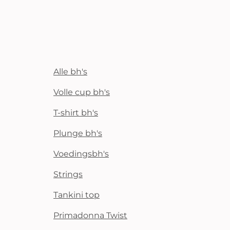
Alle bh's
Volle cup bh's
T-shirt bh's
Plunge bh's
Voedingsbh's
Strings
Tankini top
Primadonna Twist