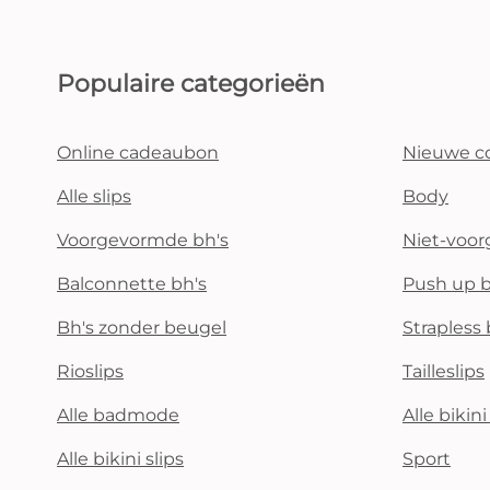
Populaire categorieën
Online cadeaubon
Nieuwe co
Alle slips
Body
Voorgevormde bh's
Niet-voo
Balconnette bh's
Push up b
Bh's zonder beugel
Strapless 
Rioslips
Tailleslips
Alle badmode
Alle bikin
Alle bikini slips
Sport