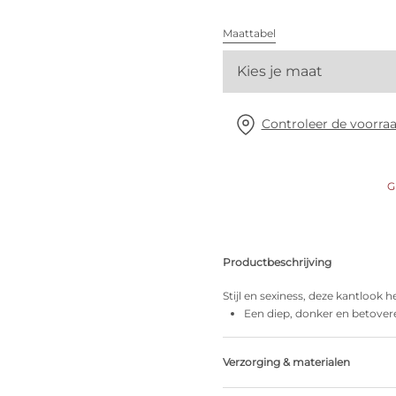
Alle bh's
Maattabel
Vind mijn maat
Kies je maat
Controleer de voorraa
G
Productbeschrijving
Stijl en sexiness, deze kantlook h
Een diep, donker en betover
Verzorging & materialen