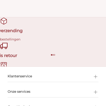
 verzending
 bestellingen
is retour
en afspraak
Klantenservice
Onze services