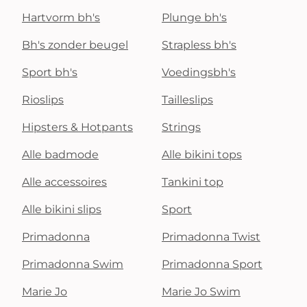
Hartvorm bh's
Plunge bh's
Bh's zonder beugel
Strapless bh's
Sport bh's
Voedingsbh's
Rioslips
Tailleslips
Hipsters & Hotpants
Strings
Alle badmode
Alle bikini tops
Alle accessoires
Tankini top
Alle bikini slips
Sport
Primadonna
Primadonna Twist
Primadonna Swim
Primadonna Sport
Marie Jo
Marie Jo Swim