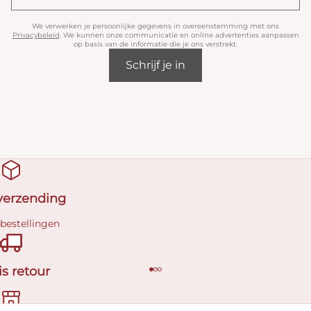
We verwerken je persoonlijke gegevens in overeenstemming met ons
Privacybeleid
. We kunnen onze communicatie en online advertenties aanpassen
op basis van de informatie die je ons verstrekt.
Schrijf je in
 verzending
 bestellingen
is retour