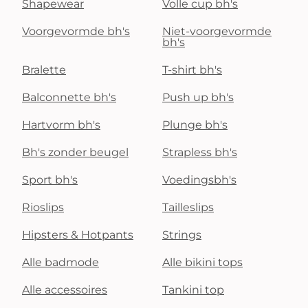
Shapewear
Volle cup bh's
Voorgevormde bh's
Niet-voorgevormde
bh's
Bralette
T-shirt bh's
Balconnette bh's
Push up bh's
Hartvorm bh's
Plunge bh's
Bh's zonder beugel
Strapless bh's
Sport bh's
Voedingsbh's
Rioslips
Tailleslips
Hipsters & Hotpants
Strings
Alle badmode
Alle bikini tops
Alle accessoires
Tankini top