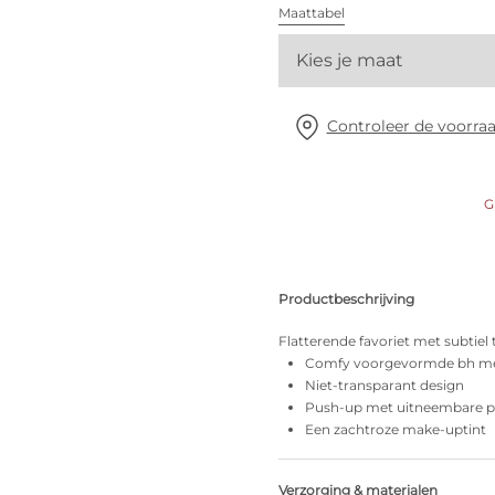
Alle bh's
Maattabel
Kies je maat
Vind mijn maat
Controleer de voorraa
G
Productbeschrijving
Flatterende favoriet met subtiel
Comfy voorgevormde bh me
Niet-transparant design
Push-up met uitneembare 
Een zachtroze make-uptint
Verzorging & materialen