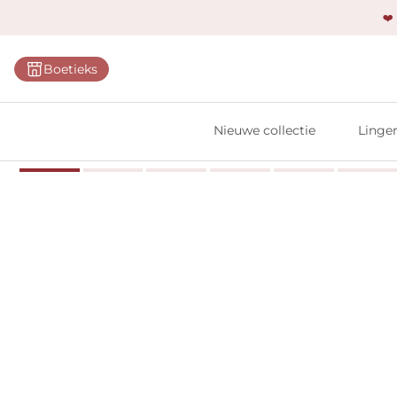
❤️
Categ
Boetieks
Bh's
Slips
Nieuwe collectie
Linger
Body'
Shap
Prim
Naadl
Bests
Alle l
Vi