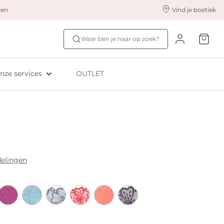
alen
Vind je boetiek
nze styling services
Ontdek jouw maat
Waar ben je naar op zoek?
ingerie styling
Bh-maat test
eserveer & Pas
NIEUW: Bra Size Scan
nze services
OUTLET
oyaliteitsprogramma​
ive: Aubade
ive: Empreinte
elingen