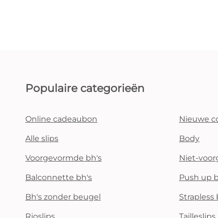
Populaire categorieën
Online cadeaubon
Nieuwe co
Alle slips
Body
Voorgevormde bh's
Niet-voo
Balconnette bh's
Push up b
Bh's zonder beugel
Strapless 
Rioslips
Tailleslips