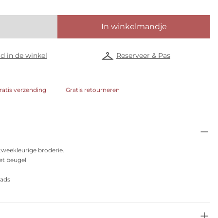
In winkelmandje
d in de winkel
Reserveer & Pas
ratis verzending
Gratis retourneren
 tweekleurige broderie.
t beugel
pads