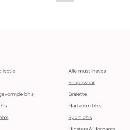
llectie
Alle must-haves
Shapewear
rgevormde bh's
Bralette
h's
Hartvorm bh's
bh's
Sport bh's
Hipsters & Hotpants