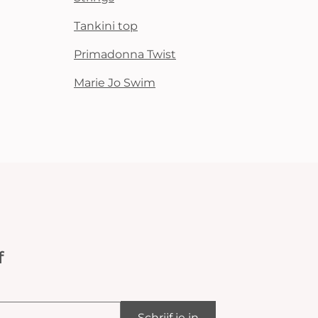
Tankini top
Primadonna Twist
Marie Jo Swim
f
Schrijf je in