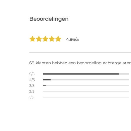
Beoordelingen
4.86/5
69 klanten hebben een beoordeling achtergelate
5/5
4/5
3/5
2/5
1/5