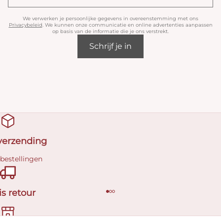
We verwerken je persoonlijke gegevens in overeenstemming met ons
Privacybeleid
. We kunnen onze communicatie en online advertenties aanpassen
op basis van de informatie die je ons verstrekt.
Schrijf je in
 verzending
 bestellingen
is retour