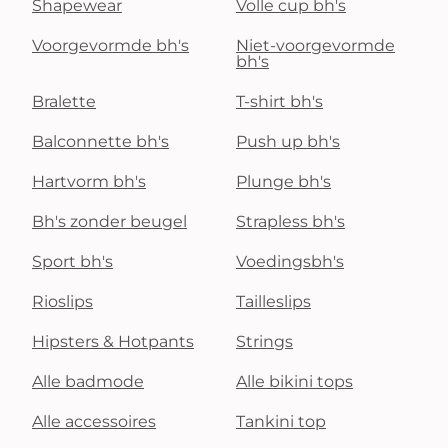
Shapewear
Volle cup bh's
Voorgevormde bh's
Niet-voorgevormde
bh's
Bralette
T-shirt bh's
Balconnette bh's
Push up bh's
Hartvorm bh's
Plunge bh's
Bh's zonder beugel
Strapless bh's
Sport bh's
Voedingsbh's
Rioslips
Tailleslips
Hipsters & Hotpants
Strings
Alle badmode
Alle bikini tops
Alle accessoires
Tankini top