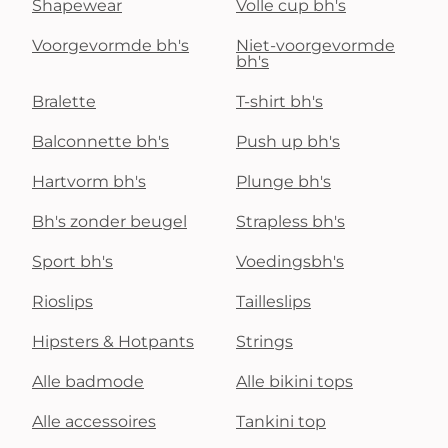
Shapewear
Volle cup bh's
Voorgevormde bh's
Niet-voorgevormde
bh's
Bralette
T-shirt bh's
Balconnette bh's
Push up bh's
Hartvorm bh's
Plunge bh's
Bh's zonder beugel
Strapless bh's
Sport bh's
Voedingsbh's
Rioslips
Tailleslips
Hipsters & Hotpants
Strings
Alle badmode
Alle bikini tops
Alle accessoires
Tankini top