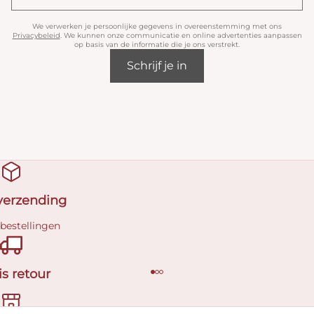
We verwerken je persoonlijke gegevens in overeenstemming met ons
Privacybeleid
. We kunnen onze communicatie en online advertenties aanpassen
op basis van de informatie die je ons verstrekt.
Schrijf je in
 verzending
 bestellingen
is retour