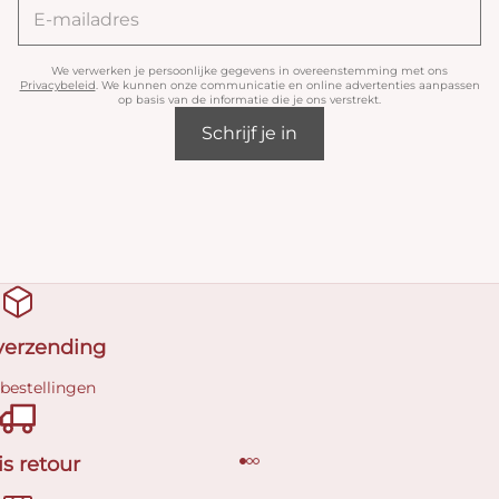
We verwerken je persoonlijke gegevens in overeenstemming met ons
Privacybeleid
. We kunnen onze communicatie en online advertenties aanpassen
op basis van de informatie die je ons verstrekt.
Schrijf je in
 verzending
 bestellingen
is retour