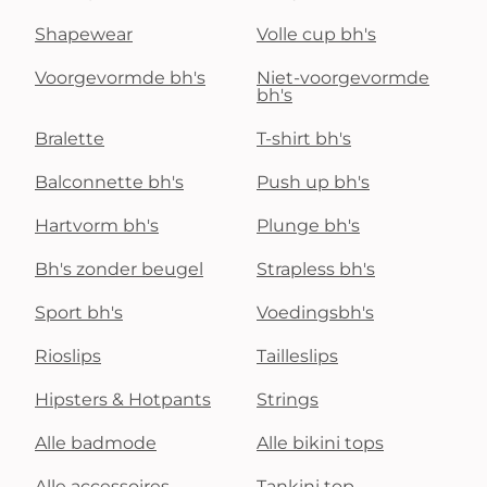
Shapewear
Volle cup bh's
Voorgevormde bh's
Niet-voorgevormde
bh's
Bralette
T-shirt bh's
Balconnette bh's
Push up bh's
Hartvorm bh's
Plunge bh's
Bh's zonder beugel
Strapless bh's
Sport bh's
Voedingsbh's
Rioslips
Tailleslips
Hipsters & Hotpants
Strings
Alle badmode
Alle bikini tops
Alle accessoires
Tankini top