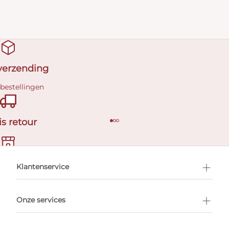
 verzending
 bestellingen
is retour
en afspraak
Klantenservice
Onze services