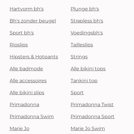
Hartvorm bh's
Plunge bh's
Bh's zonder beugel
Strapless bh's
Sport bh's
Voedingsbh's
Rioslips
Tailleslips
Hipsters & Hotpants
Strings
Alle badmode
Alle bikini tops
Alle accessoires
Tankini top
Alle bikini slips
Sport
Primadonna
Primadonna Twist
Primadonna Swim
Primadonna Sport
Marie Jo
Marie Jo Swim