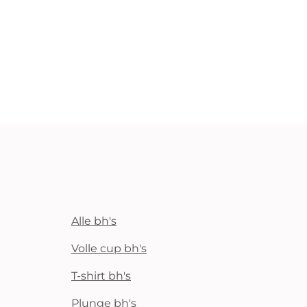
Alle bh's
Volle cup bh's
T-shirt bh's
Plunge bh's