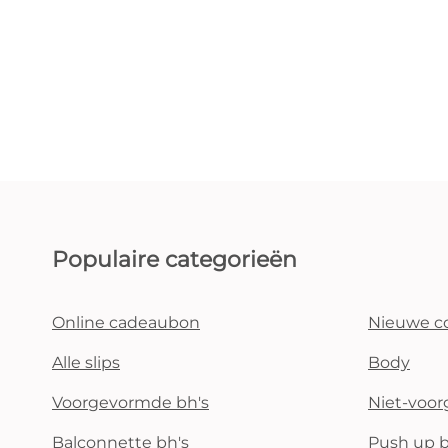
Populaire categorieën
Online cadeaubon
Nieuwe co
Alle slips
Body
Voorgevormde bh's
Niet-voo
Balconnette bh's
Push up b