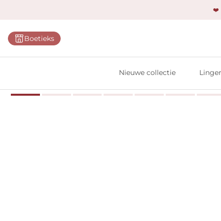
❤️
Categ
Boetieks
Bh's
Slips
Nieuwe collectie
Linger
Body'
Shap
Prim
Naadl
Bests
Alle l
Vi