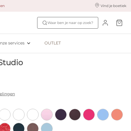
alen
Vind je boetiek
nze styling services
Ontdek jouw maat
Waar ben je naar op zoek?
ingerie styling
Bh-maat test
eserveer & Pas
NIEUW: Bra Size Scan
nze services
OUTLET
oyaliteitsprogramma​
ive: Aubade
Studio
ive: Empreinte
elingen