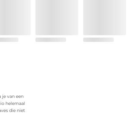
u je van een
dio helemaal
ves die niet