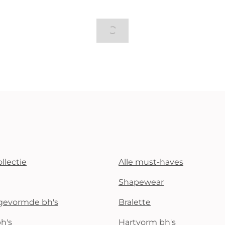
llectie
Alle must-haves
Shapewear
rgevormde bh's
Bralette
h's
Hartvorm bh's