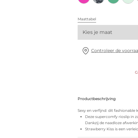
Alle bh's
Maattabel
Vind mijn maat
Kies je maat
Controleer de voorraa
G
Productbeschrijving
Sexy en verfijnd: dit fashionable 
Deze supercomfy rioslip in za
Dankzij de naadloze afwerking
Strawberry Kiss is een verle