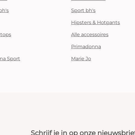
bh's
Sport bh's
Hipsters & Hotpants
i tops
Alle accessoires
Primadonna
na Sport
Marie Jo
Schrijf je in op onze nieuwsbrie