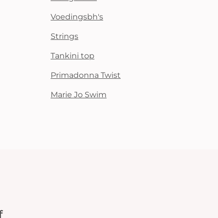
Voedingsbh's
Strings
Tankini top
Primadonna Twist
Marie Jo Swim
f