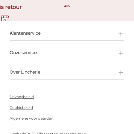
is retour
en afspraak
Klantenservice
Onze services
Over Lincherie
Privacybeleid
Cookiebeleid
Algemene voorwaarden
Lincherie 2026 Alle rechten voorbehouden