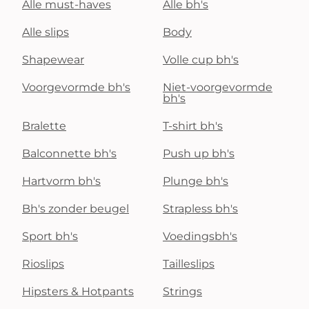
Alle must-haves
Alle bh's
Alle slips
Body
Shapewear
Volle cup bh's
Voorgevormde bh's
Niet-voorgevormde
bh's
Bralette
T-shirt bh's
Balconnette bh's
Push up bh's
Hartvorm bh's
Plunge bh's
Bh's zonder beugel
Strapless bh's
Sport bh's
Voedingsbh's
Rioslips
Tailleslips
Hipsters & Hotpants
Strings