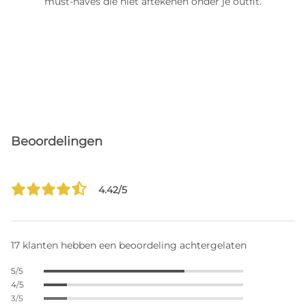
must-haves die niet aftekenen onder je outfit.
Beoordelingen
4.42/5
17 klanten hebben een beoordeling achtergelaten
5/5
4/5
3/5