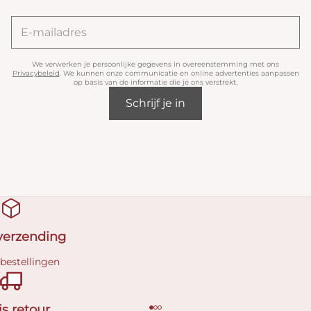
We verwerken je persoonlijke gegevens in overeenstemming met ons
Privacybeleid
. We kunnen onze communicatie en online advertenties aanpassen
op basis van de informatie die je ons verstrekt.
Schrijf je in
 verzending
 bestellingen
is retour