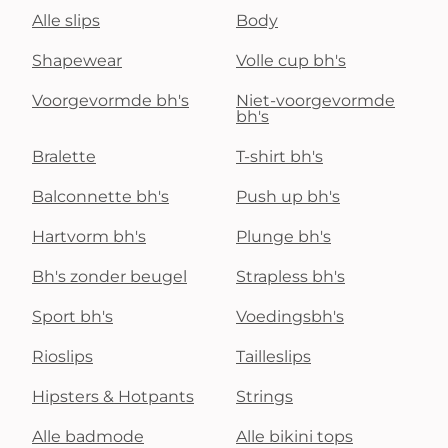
Alle slips
Body
Shapewear
Volle cup bh's
Voorgevormde bh's
Niet-voorgevormde
bh's
Bralette
T-shirt bh's
Balconnette bh's
Push up bh's
Hartvorm bh's
Plunge bh's
Bh's zonder beugel
Strapless bh's
Sport bh's
Voedingsbh's
Rioslips
Tailleslips
Hipsters & Hotpants
Strings
Alle badmode
Alle bikini tops