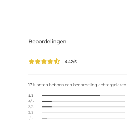
Beoordelingen
4.42/5
17 klanten hebben een beoordeling achtergelaten
5/5
4/5
3/5
2/5
1/5