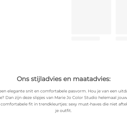
Ons stijladvies en maatadvies:
een elegante snit en comfortabele pasvorm. Hou je van een uit
rie? Dan zijn deze slipjes van Marie Jo Color Studio helemaal jouw
 comfortabele fit in trendkleurtjes: sexy must-haves die niet aft
je outfit.