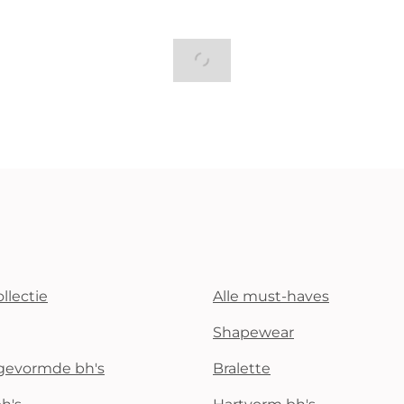
llectie
Alle must-haves
Shapewear
rgevormde bh's
Bralette