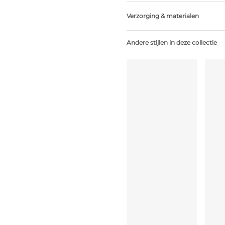
Verzorging & materialen
Niet bleken
Andere stijlen in deze collectie
Geen professionele reiniging
Niet trommeldrogen
30 °C normaal programma
°
30
Niet strijken
Katoen:2%, Polyamide:79%, P