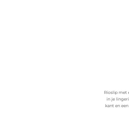
Rioslip met 
in je linge
kant en een