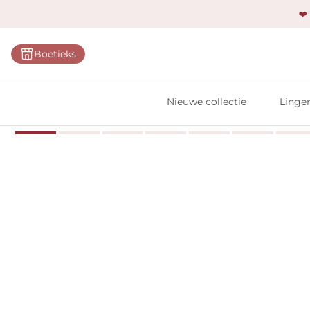
❤️
Categ
Boetieks
Bh's
Slips
Nieuwe collectie
Linger
Body'
Shap
Prim
Naadl
Bests
Alle l
Vi