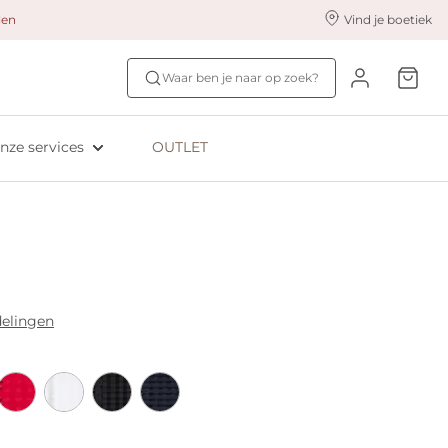
alen
Vind je boetiek
nze styling services
Ontdek jouw maat
Waar ben je naar op zoek?
ingerie styling
Bh-maat test
eserveer & Pas
NIEUW: Bra Size Scan
nze services
OUTLET
oyaliteitsprogramma​
ive: Aubade
ive: Empreinte
delingen