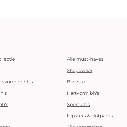
llectie
Alle must-haves
Shapewear
rgevormde bh's
Bralette
h's
Hartvorm bh's
bh's
Sport bh's
Hipsters & Hotpants