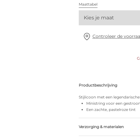
Alle bh's
Maattabel
Kies je maat
Vind mijn maat
Controleer de voorraa
G
Productbeschrijving
Stijlicoon met een legendarische
Ministring voor een gestroom
Een zachte, pastelroze tint
Verzorging & materialen
75% Gerecycleerde garen