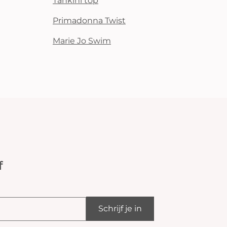
Tankini top
Primadonna Twist
Marie Jo Swim
f
Schrijf je in