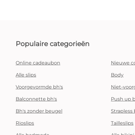
Populaire categorieën
Online cadeaubon
Nieuwe co
Alle slips
Body
Voorgevormde bh's
Niet-voo
Balconnette bh's
Push up b
Bh's zonder beugel
Strapless 
Rioslips
Tailleslips