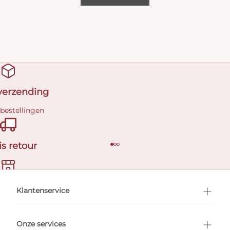
 verzending
 bestellingen
is retour
en afspraak
Klantenservice
Onze services