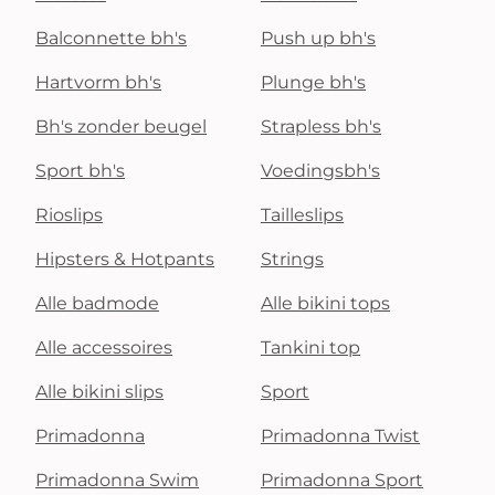
Balconnette bh's
Push up bh's
Hartvorm bh's
Plunge bh's
Bh's zonder beugel
Strapless bh's
Sport bh's
Voedingsbh's
Rioslips
Tailleslips
Hipsters & Hotpants
Strings
Alle badmode
Alle bikini tops
Alle accessoires
Tankini top
Alle bikini slips
Sport
Primadonna
Primadonna Twist
Primadonna Swim
Primadonna Sport