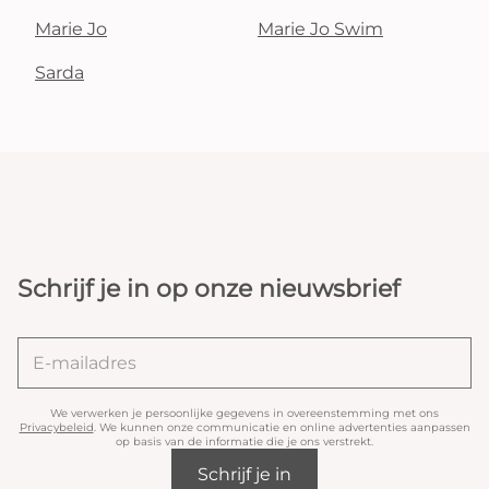
Marie Jo
Marie Jo Swim
Sarda
Schrijf je in op onze nieuwsbrief
We verwerken je persoonlijke gegevens in overeenstemming met ons
Privacybeleid
. We kunnen onze communicatie en online advertenties aanpassen
op basis van de informatie die je ons verstrekt.
Schrijf je in