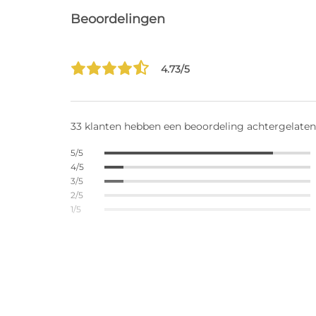
Beoordelingen
4.73/5
33 klanten hebben een beoordeling achtergelaten
5/5
4/5
3/5
2/5
1/5