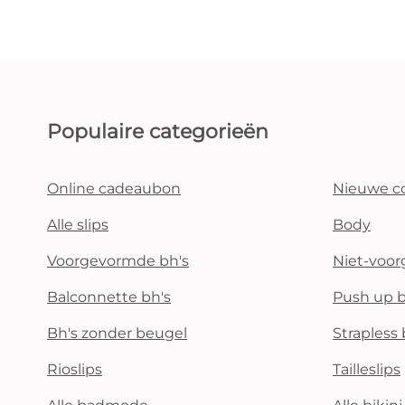
Populaire categorieën
Online cadeaubon
Nieuwe co
Alle slips
Body
Voorgevormde bh's
Niet-voo
Balconnette bh's
Push up b
Bh's zonder beugel
Strapless 
Rioslips
Tailleslips