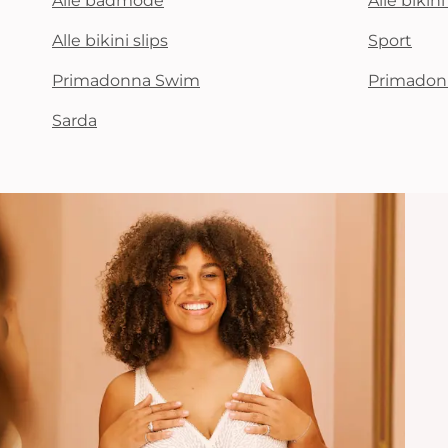
Alle badmode
Alle bikin
Alle bikini slips
Sport
Primadonna Swim
Primadon
Sarda