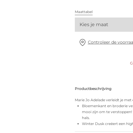
Alle bh's
Maattabel
Vind mijn maat
Kies je maat
Controleer de voorraa
G
Productbeschrijving
Marie Jo Adelade verleidt je met 
Bloemenkant en broderie ver
mooi zijn om te verstoppen! 
hals.
Winter Dusk creëert een high