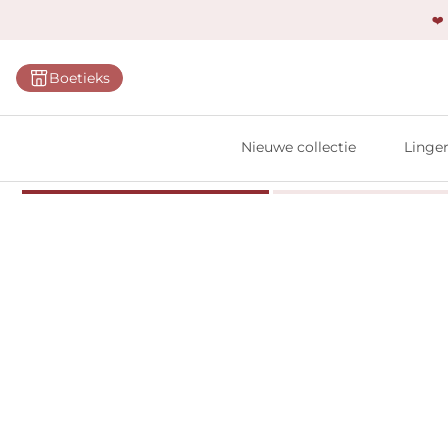
❤️
Categ
Boetieks
Bh's
Slips
Nieuwe collectie
Linger
Body'
Shap
Prim
Naadl
Bests
Alle l
Vi