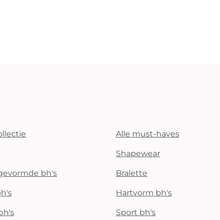
llectie
Alle must-haves
Shapewear
rgevormde bh's
Bralette
h's
Hartvorm bh's
bh's
Sport bh's