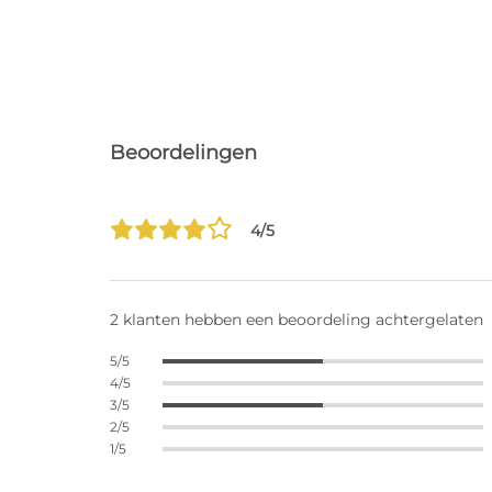
Beoordelingen
4/5
2 klanten hebben een beoordeling achtergelaten
5/5
4/5
3/5
2/5
1/5