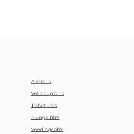
Alle bh's
Volle cup bh's
T-shirt bh's
Plunge bh's
Voedingsbh's