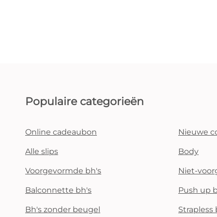
Populaire categorieën
Online cadeaubon
Nieuwe co
Alle slips
Body
Voorgevormde bh's
Niet-voo
Balconnette bh's
Push up b
Bh's zonder beugel
Strapless 