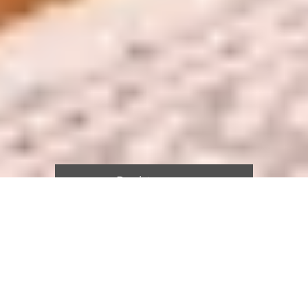
Registreer nu
Welkom bij My Lincherie