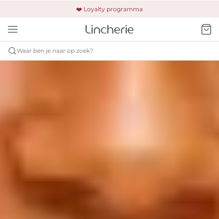
🚚 Gratis verzending & retour
❤️ Loyalty programma
🔒 Altijd veilig betalen
Waar ben je naar op zoek?