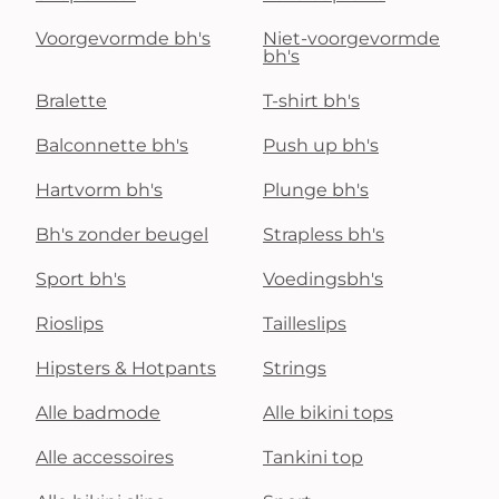
Voorgevormde bh's
Niet-voorgevormde
bh's
Bralette
T-shirt bh's
Balconnette bh's
Push up bh's
Hartvorm bh's
Plunge bh's
Bh's zonder beugel
Strapless bh's
Sport bh's
Voedingsbh's
Rioslips
Tailleslips
Hipsters & Hotpants
Strings
Alle badmode
Alle bikini tops
Alle accessoires
Tankini top