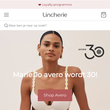
🚚 Gratis verzending & retour
❤️ Loyalty programma
🔒 Altijd veilig betalen
Waar ben je naar op zoek?
Marie Jo avero wordt 30!
Shop Avero