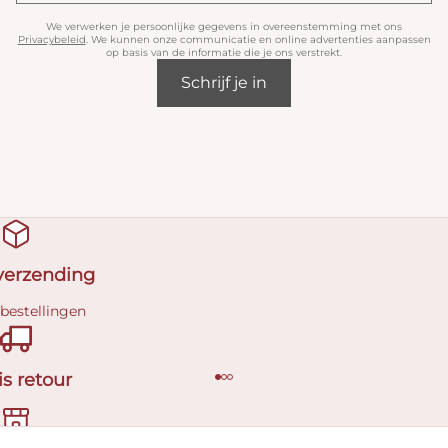
We verwerken je persoonlijke gegevens in overeenstemming met ons
Privacybeleid
. We kunnen onze communicatie en online advertenties aanpassen
op basis van de informatie die je ons verstrekt.
Schrijf je in
 verzending
 bestellingen
is retour