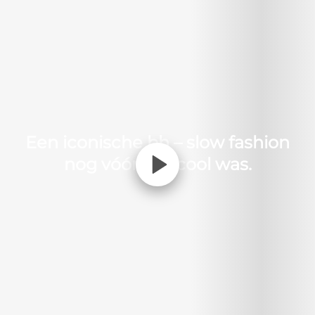
Een iconische bh – slow fashion
nog vóór het cool was.