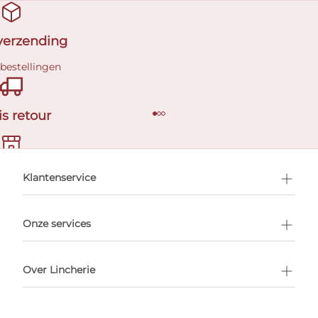
 verzending
 bestellingen
is retour
en afspraak
Klantenservice
Onze services
Over Lincherie