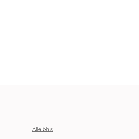
Alle bh's