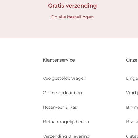
Gratis verzending
Op alle bestellingen
Klantenservice
Onze 
Veelgestelde vragen
Linge
Online cadeaubon
Vind 
Reserveer & Pas
Bh-m
Betaalmogelijkheden
Bra s
Verzending & levering
6 sta