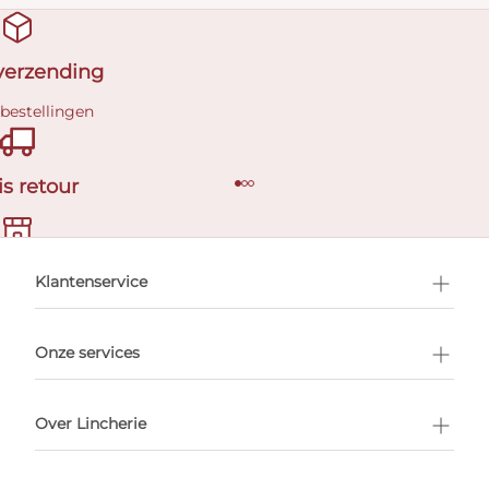
 verzending
 bestellingen
is retour
en afspraak
Klantenservice
Onze services
Over Lincherie