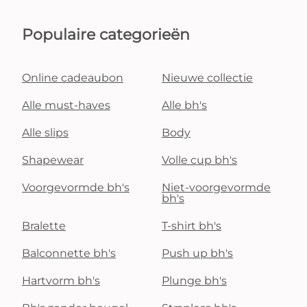
Populaire categorieën
Online cadeaubon
Nieuwe collectie
Alle must-haves
Alle bh's
Alle slips
Body
Shapewear
Volle cup bh's
Voorgevormde bh's
Niet-voorgevormde
bh's
Bralette
T-shirt bh's
Balconnette bh's
Push up bh's
Hartvorm bh's
Plunge bh's