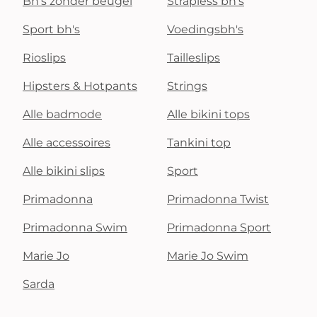
Bh's zonder beugel
Strapless bh's
Sport bh's
Voedingsbh's
Rioslips
Tailleslips
Hipsters & Hotpants
Strings
Alle badmode
Alle bikini tops
Alle accessoires
Tankini top
Alle bikini slips
Sport
Primadonna
Primadonna Twist
Primadonna Swim
Primadonna Sport
Marie Jo
Marie Jo Swim
Sarda