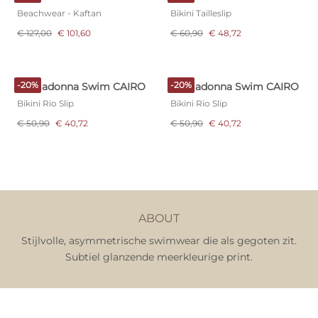
Beachwear - Kaftan
Bikini Tailleslip
€ 127,00
€ 101,60
€ 60,90
€ 48,72
-20%
-20%
Primadonna Swim CAIRO
Primadonna Swim CAIRO
Bikini Rio Slip
Bikini Rio Slip
€ 50,90
€ 40,72
€ 50,90
€ 40,72
ABOUT
Stijlvolle, asymmetrische swimwear die als gegoten zit.
Subtiel glanzende meerkleurige print.