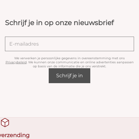
Schrijf je in op onze nieuwsbrief
We verwerken je persoonlijke gegevens in overeenstemming met ons
Privacybeleid
. We kunnen onze communicatie en online advertenties aanpassen
op basis van de informatie die je ons verstrekt.
Schrijf je in
 verzending