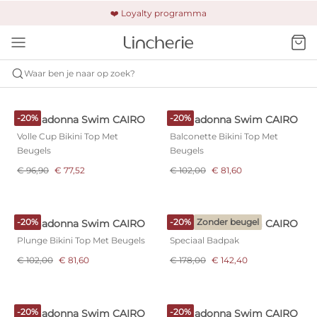
🚚 Gratis verzending & retour
❤️ Loyalty programma
🔒 Altijd veilig betalen
Waar ben je naar op zoek?
PRIMADONNA SWIM
CAIRO
-20%
-20%
Primadonna Swim CAIRO
Primadonna Swim CAIRO
Volle Cup Bikini Top Met
Balconette Bikini Top Met
Beugels
Beugels
€ 96,90
€ 77,52
€ 102,00
€ 81,60
-20%
-20%
Zonder beugel
Primadonna Swim CAIRO
Primadonna Swim CAIRO
Plunge Bikini Top Met Beugels
Speciaal Badpak
€ 102,00
€ 81,60
€ 178,00
€ 142,40
-20%
-20%
Primadonna Swim CAIRO
Primadonna Swim CAIRO