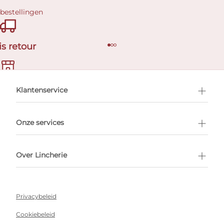
 bestellingen
is retour
en afspraak
Klantenservice
Onze services
Over Lincherie
Privacybeleid
Cookiebeleid