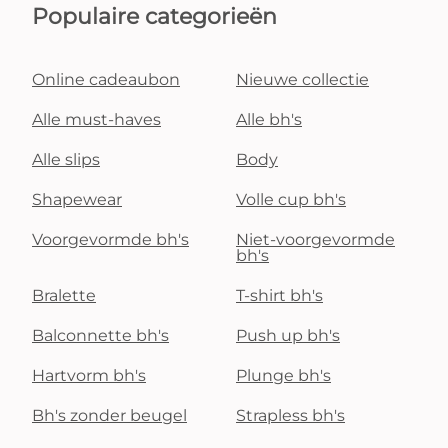
Populaire categorieën
Online cadeaubon
Nieuwe collectie
Alle must-haves
Alle bh's
Alle slips
Body
Shapewear
Volle cup bh's
Voorgevormde bh's
Niet-voorgevormde
bh's
Bralette
T-shirt bh's
Balconnette bh's
Push up bh's
Hartvorm bh's
Plunge bh's
Bh's zonder beugel
Strapless bh's