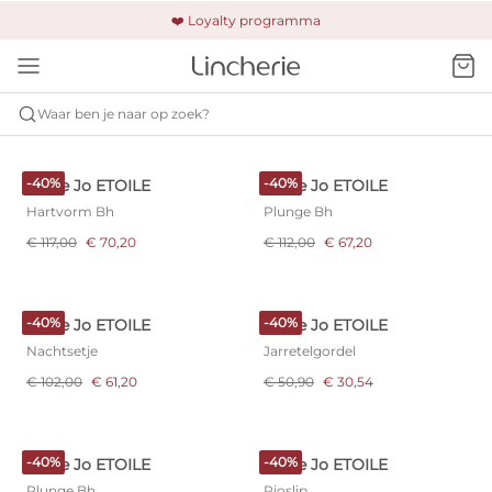
🚚 Gratis verzending & retour
❤️ Loyalty programma
🔒 Altijd veilig betalen
Waar ben je naar op zoek?
MARIE JO
ETOILE
-40%
-40%
Marie Jo ETOILE
Marie Jo ETOILE
Hartvorm Bh
Plunge Bh
€ 117,00
€ 70,20
€ 112,00
€ 67,20
-40%
-40%
Marie Jo ETOILE
Marie Jo ETOILE
Nachtsetje
Jarretelgordel
€ 102,00
€ 61,20
€ 50,90
€ 30,54
-40%
-40%
Marie Jo ETOILE
Marie Jo ETOILE
Plunge Bh
Rioslip