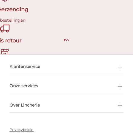
 verzending
 bestellingen
is retour
en afspraak
Klantenservice
Onze services
Over Lincherie
Privacybeleid