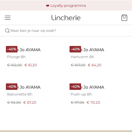
🚚 Gratis verzending & retour
❤️ Loyalty programma
🔒 Altijd veilig betalen
Waar ben je naar op zoek?
MARIE JO
AYAMA
-40%
-40%
Marie Jo AYAMA
Marie Jo AYAMA
Plunge Bh
Hartvorm Bh
€ 102,00
€ 61,20
€ 107,00
€ 64,20
-40%
-40%
Marie Jo AYAMA
Marie Jo AYAMA
Balconette Bh
Push-up Bh
€ 112,00
€ 67,20
€ 117,00
€ 70,20