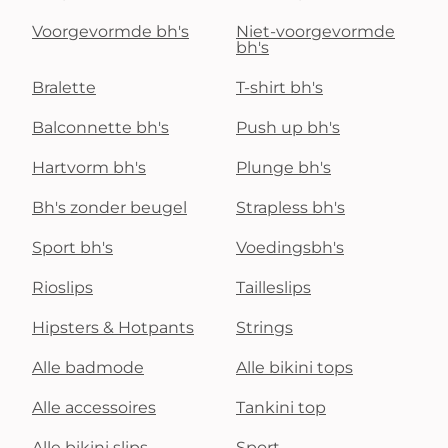
Voorgevormde bh's
Niet-voorgevormde
bh's
Bralette
T-shirt bh's
Balconnette bh's
Push up bh's
Hartvorm bh's
Plunge bh's
Bh's zonder beugel
Strapless bh's
Sport bh's
Voedingsbh's
Rioslips
Tailleslips
Hipsters & Hotpants
Strings
Alle badmode
Alle bikini tops
Alle accessoires
Tankini top
Alle bikini slips
Sport