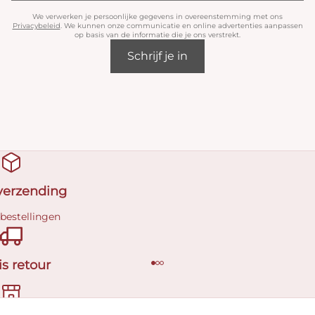
We verwerken je persoonlijke gegevens in overeenstemming met ons
Privacybeleid
. We kunnen onze communicatie en online advertenties aanpassen
op basis van de informatie die je ons verstrekt.
Schrijf je in
 verzending
 bestellingen
is retour