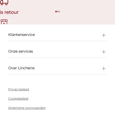
is retour
en afspraak
Klantenservice
Onze services
Over Lincherie
Privacybeleid
Cookiebeleid
Algemene voorwaarden