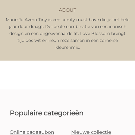
ABOUT
Marie Jo Avero Tiny is een comfy must-have die je het hele
jaar door draagt. De ideale combinatie van een iconisch
design en een ongeëvenaarde fit. Love Blossom brengt
tijdloos wit en neon roze samen in een zomerse
kleurenmix.
Populaire categorieën
Online cadeaubon
Nieuwe collectie