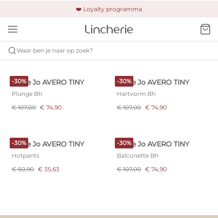
🚚 Gratis verzending & retour
❤️ Loyalty programma
🔒 Altijd veilig betalen
Waar ben je naar op zoek?
MARIE JO
AVERO TINY
-30%
-30%
Marie Jo AVERO TINY
Marie Jo AVERO TINY
Plunge Bh
Hartvorm Bh
€ 107,00
€ 74,90
€ 107,00
€ 74,90
-30%
-30%
Marie Jo AVERO TINY
Marie Jo AVERO TINY
Hotpants
Balconette Bh
€ 50,90
€ 35,63
€ 107,00
€ 74,90