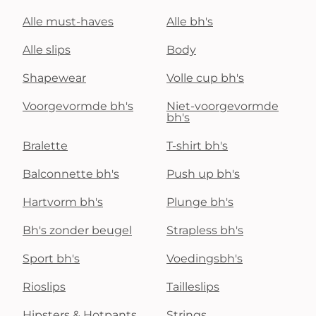
Alle must-haves
Alle bh's
Alle slips
Body
Shapewear
Volle cup bh's
Voorgevormde bh's
Niet-voorgevormde
bh's
Bralette
T-shirt bh's
Balconnette bh's
Push up bh's
Hartvorm bh's
Plunge bh's
Bh's zonder beugel
Strapless bh's
Sport bh's
Voedingsbh's
Rioslips
Tailleslips
Hipsters & Hotpants
Strings