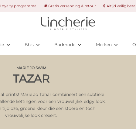
 Loyalty programma
🚚 Gratis verzending & retour
🔒 Altijd veilig bet
orieën
Bh-stijlen
Bh-types
Badmode-stijlen
Speciale gelegenheden
Onze merken
Cupmaten
O
Volle cup
Voorgevormd
Bikini tops
Bruidslingerie
Primadonna
A-B cup
L
Hartvorm
Niet-voorgevormd
Bikini slips
Sexy lingerie
Marie Jo
C-D cup
R
ie
Bh's
Badmode
Merken
O
s
Balconette
Met beugel
Badpakken
Sport
Sarda
E-F cup
L
ewear
Plunge
Zonder beugel
Tankini tops
Boutique exclus
G-I cup
MARIE JO SWIM
adonna solutions Nudda
T-shirt
Beachwear
Boutique exclus
J-M cup
TAZAR
oze basics
Bralette
Alle badmode
ellers
Strapless
l prints! Marie Jo Tahar combineert een subtiele
llende kettingen voor een vrouwelijke, edgy look.
Multiway
ingerie
Vind mijn maat
n tijdloze, groene kleur die een stoere en toch
Push-up
vrouwelijke look creëert.
Minimizer
nd mijn maat