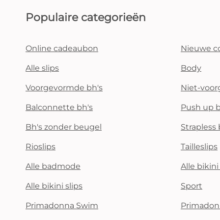
Populaire categorieën
Online cadeaubon
Nieuwe co
Alle slips
Body
Voorgevormde bh's
Niet-voo
Balconnette bh's
Push up b
Bh's zonder beugel
Strapless 
Rioslips
Tailleslips
Alle badmode
Alle bikin
Alle bikini slips
Sport
Primadonna Swim
Primadon