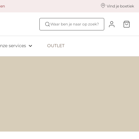
alen
Vind je boetiek
nze styling services
Ontdek jouw maat
Waar ben je naar op zoek?
ingerie styling
Bh-maat test
eserveer & Pas
NIEUW: Bra Size Scan
nze services
OUTLET
oyaliteitsprogramma​
ive: Aubade
ive: Empreinte