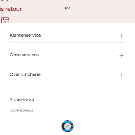
is retour
en afspraak
Klantenservice
Onze services
Over Lincherie
Privacybeleid
Cookiebeleid
Algemene voorwaarden