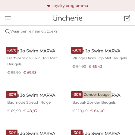
🚚 Gratis verzending & retour
❤️ Loyalty programma
🔒 Altijd veilig betalen
Waar ben je naar op zoek?
MARIE JO SWIM
MARVA
-30%
-30%
Marie Jo Swim MARVA
Marie Jo Swim MARVA
Hartvormige Bikini Top Met
Plunge Bikini Top Met Beugels
Beugels
€ 94,90
€ 66,43
€ 99,90
€ 69,93
-30%
-30%
Zonder beugel
Marie Jo Swim MARVA
Marie Jo Swim MARVA
Badmode Stretch Rokje
Badpak Zonder Beugels
€ 69,90
€ 48,93
€ 120,00
€ 84,00
-30%
-30%
Marie Jo Swim MARVA
Marie Jo Swim MARVA