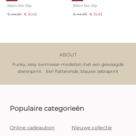
Bikini Rio Slip
Bikini Rio Slip
€ 44,90
€ 31,43
€ 44,90
€ 31,43
ABOUT
Funky, sexy swimwear-modellen met een gewaagde
dierenprint. Een flatterende, blauwe zebraprint
Populaire categorieën
Online cadeaubon
Nieuwe collectie