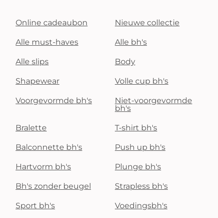
Online cadeaubon
Nieuwe collectie
Alle must-haves
Alle bh's
Alle slips
Body
Shapewear
Volle cup bh's
Voorgevormde bh's
Niet-voorgevormde
bh's
Bralette
T-shirt bh's
Balconnette bh's
Push up bh's
Hartvorm bh's
Plunge bh's
Bh's zonder beugel
Strapless bh's
Sport bh's
Voedingsbh's