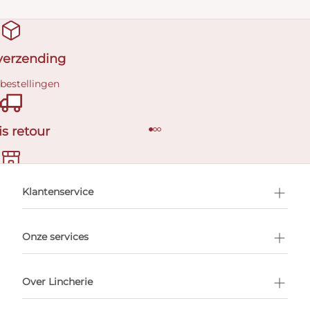
 verzending
 bestellingen
is retour
en afspraak
Klantenservice
Onze services
Over Lincherie