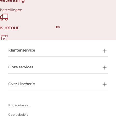
 verzending
 bestellingen
is retour
en afspraak
Klantenservice
Onze services
Over Lincherie
Privacybeleid
Cookiebeleid