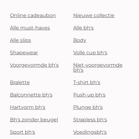
Online cadeaubon
Nieuwe collectie
Alle must-haves
Alle bh's
Alle slips
Body
Shapewear
Volle cup bh's
Voorgevormde bh's
Niet-voorgevormde
bh's
Bralette
T-shirt bh's
Balconnette bh's
Push up bh's
Hartvorm bh's
Plunge bh's
Bh's zonder beugel
Strapless bh's
Sport bh's
Voedingsbh's