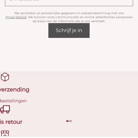
We verwerken je persoonlijke gegevens in overeenstemming met ons
Privacybeleid
. We kunnen onze communicatie en online advertenties aanpassen
op basis van de informatie die je ons verstrekt.
Schrijf je in
 verzending
 bestellingen
is retour