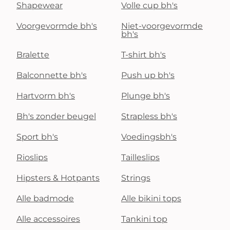
Shapewear
Volle cup bh's
Voorgevormde bh's
Niet-voorgevormde
bh's
Bralette
T-shirt bh's
Balconnette bh's
Push up bh's
Hartvorm bh's
Plunge bh's
Bh's zonder beugel
Strapless bh's
Sport bh's
Voedingsbh's
Rioslips
Tailleslips
Hipsters & Hotpants
Strings
Alle badmode
Alle bikini tops
Alle accessoires
Tankini top