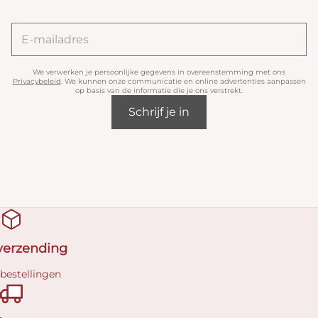
We verwerken je persoonlijke gegevens in overeenstemming met ons
Privacybeleid
. We kunnen onze communicatie en online advertenties aanpassen
op basis van de informatie die je ons verstrekt.
Schrijf je in
 verzending
 bestellingen