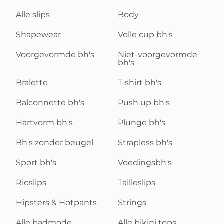
Alle slips
Body
Shapewear
Volle cup bh's
Voorgevormde bh's
Niet-voorgevormde
bh's
Bralette
T-shirt bh's
Balconnette bh's
Push up bh's
Hartvorm bh's
Plunge bh's
Bh's zonder beugel
Strapless bh's
Sport bh's
Voedingsbh's
Rioslips
Tailleslips
Hipsters & Hotpants
Strings
Alle badmode
Alle bikini tops