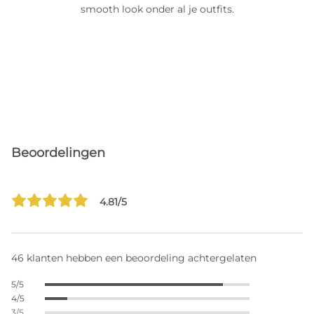
smooth look onder al je outfits.
Beoordelingen
4.81/5
46 klanten hebben een beoordeling achtergelaten
5/5
4/5
3/5