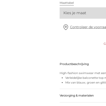
Alle bh's
Maattabel
Kies je maat
Vind mijn maat
Controleer de voorraa
G
Productbeschrijving
High-fashion swimwear met een he
Verleidelijke balconette to
Mix van blauw, groen en glitt
Verzorging & materialen
Niet bleken