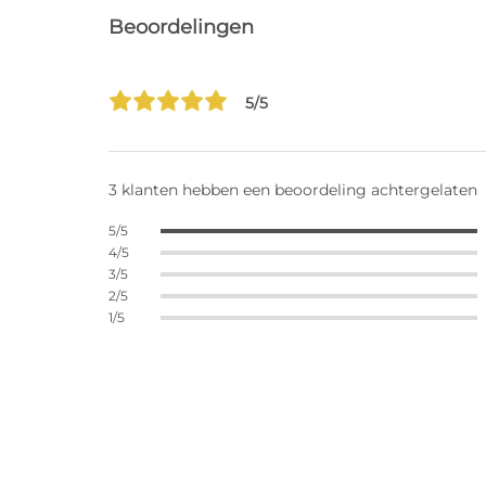
Beoordelingen
5/5
3 klanten hebben een beoordeling achtergelaten
5/5
4/5
3/5
2/5
1/5