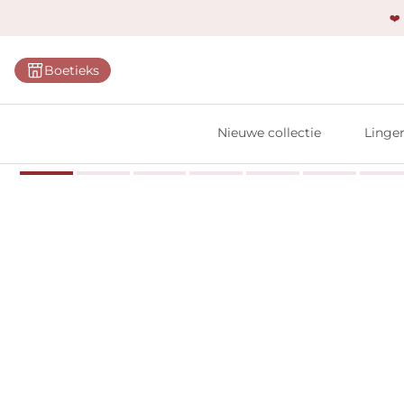
❤️
Categ
Boetieks
Bh's
Slips
Nieuwe collectie
Linger
Body'
Shap
Prim
Naadl
Bests
Alle l
Vi