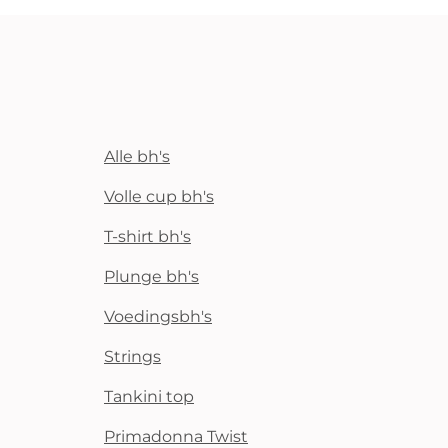
Alle bh's
Volle cup bh's
T-shirt bh's
Plunge bh's
Voedingsbh's
Strings
Tankini top
Primadonna Twist