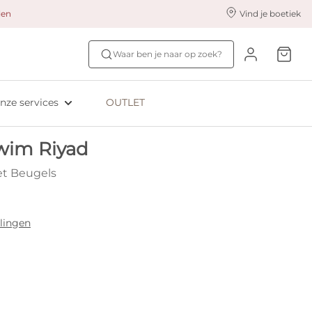
alen
Vind je boetiek
nze styling services
Ontdek jouw maat
Waar ben je naar op zoek?
ingerie styling
Bh-maat test
eserveer & Pas
NIEUW: Bra Size Scan
nze services
OUTLET
oyaliteitsprogramma​
ive: Aubade
wim Riyad
ive: Empreinte
et Beugels
lingen