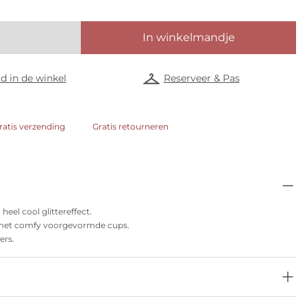
In winkelmandje
d in de winkel
Reserveer & Pas
ratis verzending
Gratis retourneren
el cool glittereffect.
p met comfy voorgevormde cups.
ers.