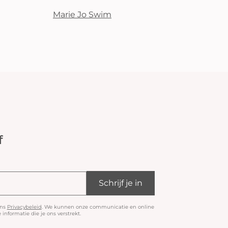
Marie Jo Swim
f
Schrijf je in
ons
Privacybeleid
. We kunnen onze communicatie en online
informatie die je ons verstrekt.