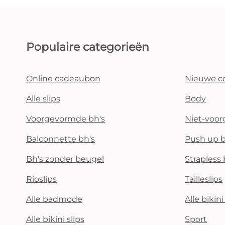
Populaire categorieën
Online cadeaubon
Nieuwe co
Alle slips
Body
Voorgevormde bh's
Niet-voo
Balconnette bh's
Push up b
Bh's zonder beugel
Strapless 
Rioslips
Tailleslips
Alle badmode
Alle bikin
Alle bikini slips
Sport