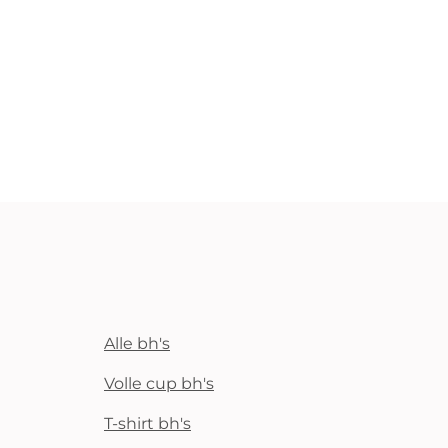
Alle bh's
Volle cup bh's
T-shirt bh's