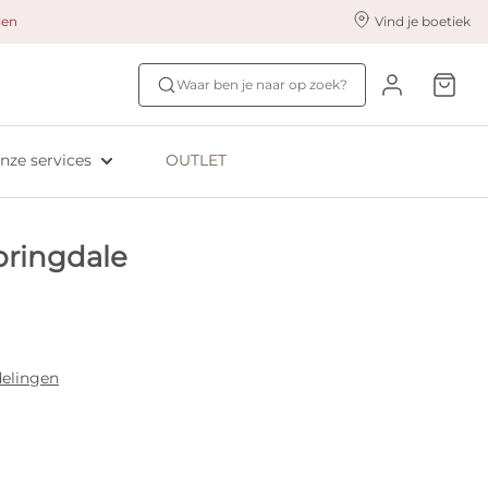
alen
Vind je boetiek
nze styling services
Ontdek jouw maat
Waar ben je naar op zoek?
ingerie styling
Bh-maat test
eserveer & Pas
NIEUW: Bra Size Scan
nze services
OUTLET
oyaliteitsprogramma​
ive: Aubade
ringdale
ive: Empreinte
delingen