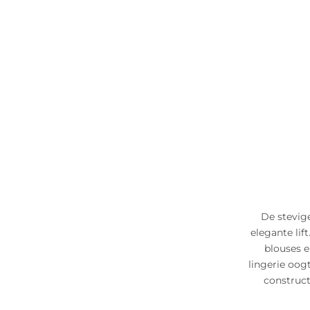
De stevig
elegante lif
blouses e
lingerie oog
construct