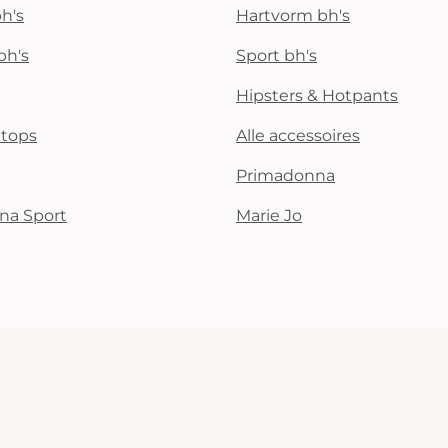
h's
Hartvorm bh's
bh's
Sport bh's
Hipsters & Hotpants
i tops
Alle accessoires
Primadonna
na Sport
Marie Jo