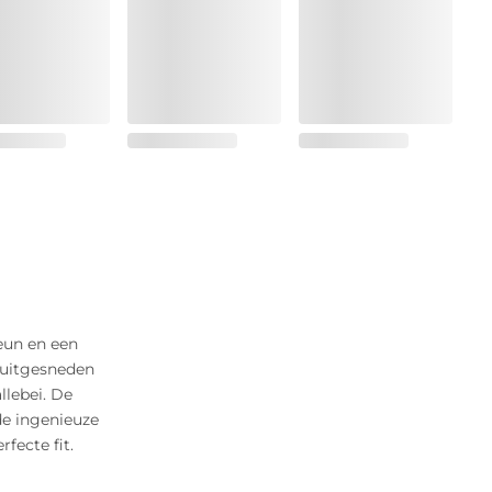
eun en een
p uitgesneden
llebei. De
de ingenieuze
fecte fit.