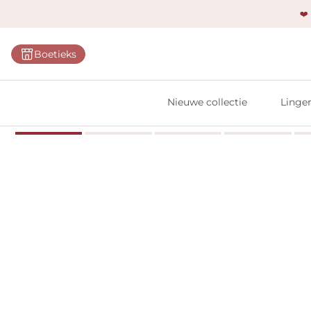
❤️
Categ
Boetieks
Bh's
Slips
Nieuwe collectie
Linger
Body'
Shap
Prim
Naadl
Bests
Alle l
Vi