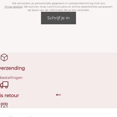
We verwerken je persoonlijke gegevens in overeenstemming met ons
Privacybeleid
. We kunnen onze communicatie en online advertenties aanpassen
op basis van de informatie die je ons verstrekt.
Schrijf je in
 verzending
 bestellingen
is retour