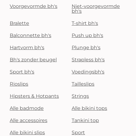
Voorgevormde bh's
Niet-voorgevormde
bh's
Bralette
T-shirt bh's
Balconnette bh's
Push up bh's
Hartvorm bh's
Plunge bh's
Bh's zonder beugel
Strapless bh's
Sport bh's
Voedingsbh's
Rioslips
Tailleslips
Hipsters & Hotpants
Strings
Alle badmode
Alle bikini tops
Alle accessoires
Tankini top
Alle bikini slips
Sport