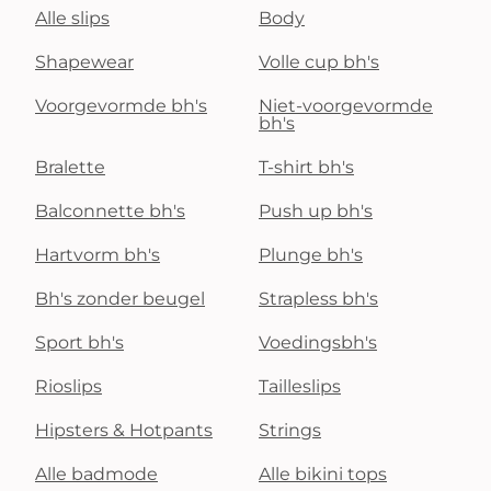
Alle slips
Body
Shapewear
Volle cup bh's
Voorgevormde bh's
Niet-voorgevormde
bh's
Bralette
T-shirt bh's
Balconnette bh's
Push up bh's
Hartvorm bh's
Plunge bh's
Bh's zonder beugel
Strapless bh's
Sport bh's
Voedingsbh's
Rioslips
Tailleslips
Hipsters & Hotpants
Strings
Alle badmode
Alle bikini tops