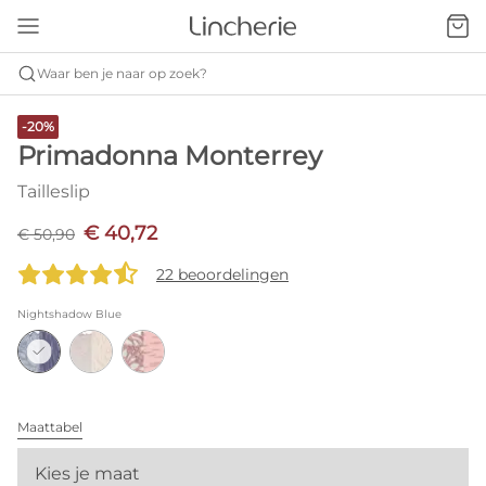
Waar ben je naar op zoek?
-20%
Primadonna Monterrey
Tailleslip
€ 40,72
€ 50,90
22 beoordelingen
Nightshadow Blue
Maattabel
Kies je maat