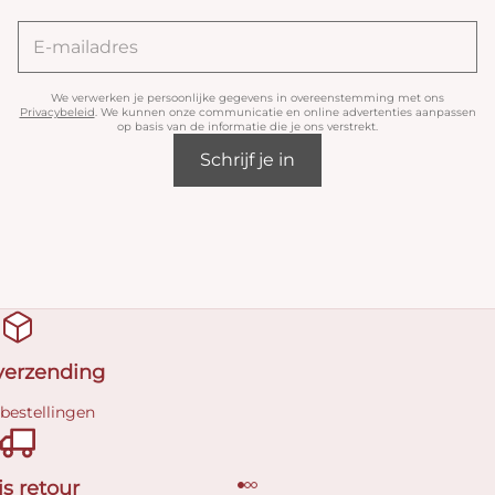
We verwerken je persoonlijke gegevens in overeenstemming met ons
Privacybeleid
. We kunnen onze communicatie en online advertenties aanpassen
op basis van de informatie die je ons verstrekt.
Schrijf je in
 verzending
 bestellingen
is retour