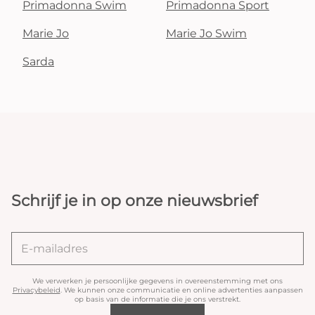
Primadonna Swim
Primadonna Sport
Marie Jo
Marie Jo Swim
Sarda
Schrijf je in op onze nieuwsbrief
We verwerken je persoonlijke gegevens in overeenstemming met ons
Privacybeleid
. We kunnen onze communicatie en online advertenties aanpassen
op basis van de informatie die je ons verstrekt.