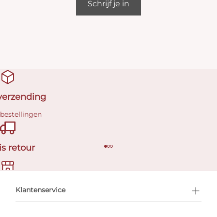
Schrijf je in
 verzending
 bestellingen
is retour
en afspraak
Klantenservice