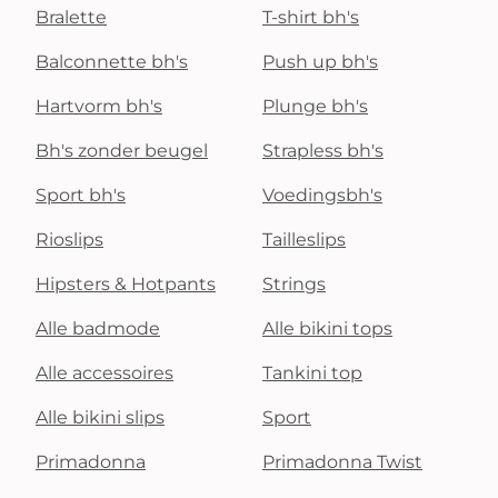
Bralette
T-shirt bh's
Balconnette bh's
Push up bh's
Hartvorm bh's
Plunge bh's
Bh's zonder beugel
Strapless bh's
Sport bh's
Voedingsbh's
Rioslips
Tailleslips
Hipsters & Hotpants
Strings
Alle badmode
Alle bikini tops
Alle accessoires
Tankini top
Alle bikini slips
Sport
Primadonna
Primadonna Twist