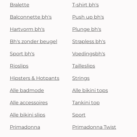
Bralette
T-shirt bh's
Balconnette bh's
Push up bh's
Hartvorm bh's
Plunge bh's
Bh's zonder beugel
Strapless bh's
Sport bh's
Voedingsbh's
Rioslips
Tailleslips
Hipsters & Hotpants
Strings
Alle badmode
Alle bikini tops
Alle accessoires
Tankini top
Alle bikini slips
Sport
Primadonna
Primadonna Twist