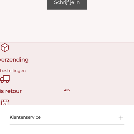
Schrijf je in
 verzending
 bestellingen
is retour
en afspraak
Klantenservice