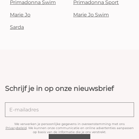
Primadonna Swim
Primadonna Sport
Marie Jo
Marie Jo Swim
Sarda
Schrijf je in op onze nieuwsbrief
We verwerken je persoonlijke gegevens in overeenstemming met ons
Privacybeleid
. We kunnen onze communicatie en online advertenties aanpassen
op basis van de informatie die je ons verstrekt.