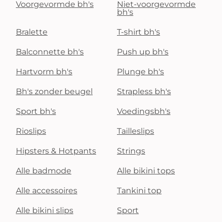
Voorgevormde bh's
Niet-voorgevormde
bh's
Bralette
T-shirt bh's
Balconnette bh's
Push up bh's
Hartvorm bh's
Plunge bh's
Bh's zonder beugel
Strapless bh's
Sport bh's
Voedingsbh's
Rioslips
Tailleslips
Hipsters & Hotpants
Strings
Alle badmode
Alle bikini tops
Alle accessoires
Tankini top
Alle bikini slips
Sport