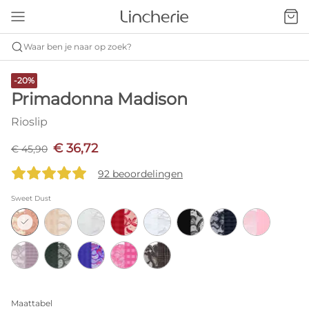
Waar ben je naar op zoek?
-20%
Primadonna Madison
Rioslip
€ 36,72
€ 45,90
92 beoordelingen
Sweet Dust
Maattabel