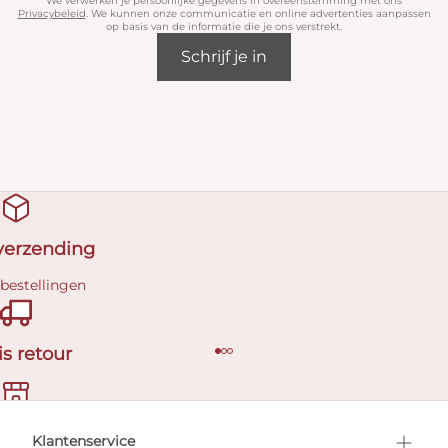
We verwerken je persoonlijke gegevens in overeenstemming met ons
Privacybeleid
. We kunnen onze communicatie en online advertenties aanpassen
op basis van de informatie die je ons verstrekt.
Schrijf je in
 verzending
 bestellingen
is retour
en afspraak
Klantenservice