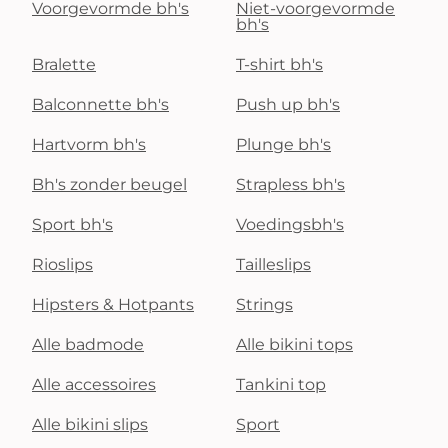
Voorgevormde bh's
Niet-voorgevormde
bh's
Bralette
T-shirt bh's
Balconnette bh's
Push up bh's
Hartvorm bh's
Plunge bh's
Bh's zonder beugel
Strapless bh's
Sport bh's
Voedingsbh's
Rioslips
Tailleslips
Hipsters & Hotpants
Strings
Alle badmode
Alle bikini tops
Alle accessoires
Tankini top
Alle bikini slips
Sport