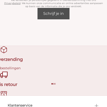
We verwerken je persoonlijke gegevens in overeenstemming met ons
Privacybeleid
. We kunnen onze communicatie en online advertenties aanpassen
op basis van de informatie die je ons verstrekt.
Schrijf je in
 verzending
 bestellingen
is retour
en afspraak
Klantenservice