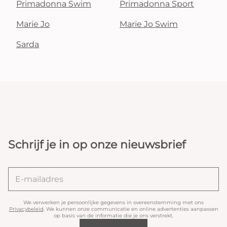
Primadonna Swim
Primadonna Sport
Marie Jo
Marie Jo Swim
Sarda
Schrijf je in op onze nieuwsbrief
We verwerken je persoonlijke gegevens in overeenstemming met ons
Privacybeleid
. We kunnen onze communicatie en online advertenties aanpassen
op basis van de informatie die je ons verstrekt.