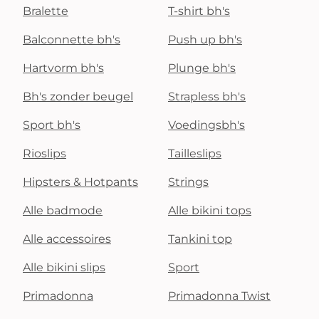
Bralette
T-shirt bh's
Balconnette bh's
Push up bh's
Hartvorm bh's
Plunge bh's
Bh's zonder beugel
Strapless bh's
Sport bh's
Voedingsbh's
Rioslips
Tailleslips
Hipsters & Hotpants
Strings
Alle badmode
Alle bikini tops
Alle accessoires
Tankini top
Alle bikini slips
Sport
Primadonna
Primadonna Twist