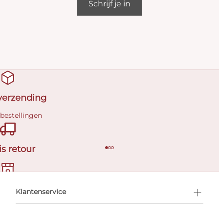
Schrijf je in
 verzending
 bestellingen
is retour
en afspraak
Klantenservice